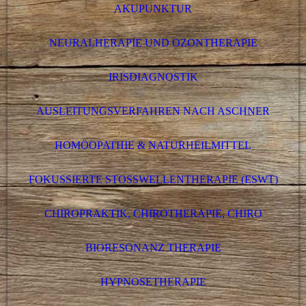
AKUPUNKTUR
NEURALHERAPIE UND OZONTHERAPIE
IRISDIAGNOSTIK
AUSLEITUNGSVERFAHREN NACH ASCHNER
HOMÖOPATHIE & NATURHEILMITTEL
FOKUSSIERTE STOSSWELLENTHERAPIE (ESWT)
CHIROPRAKTIK, CHIROTHERAPIE, CHIRO
BIORESONANZ THERAPIE
HYPNOSETHERAPIE