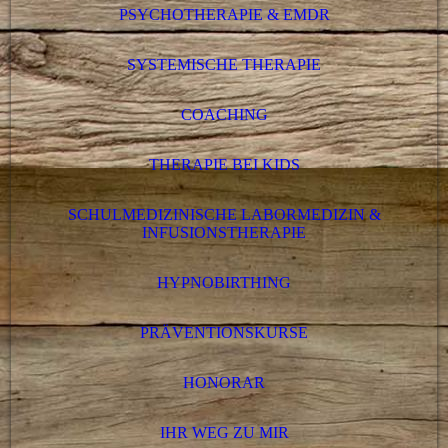
PSYCHOTHERAPIE & EMDR
SYSTEMISCHE THERAPIE
COACHING
THERAPIE BEI KIDS
SCHULMEDIZINISCHE LABORMEDIZIN &
INFUSIONSTHERAPIE
HYPNOBIRTHING
PRÄVENTIONSKURSE
HONORAR
IHR WEG ZU MIR