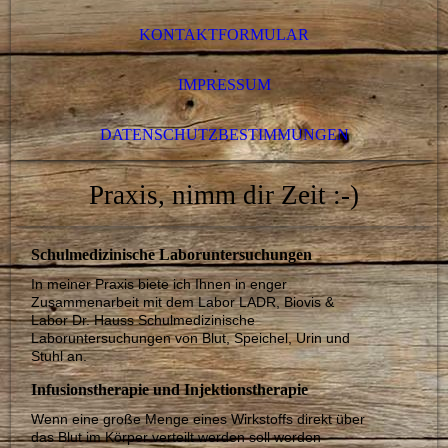
KONTAKTFORMULAR
IMPRESSUM
DATENSCHUTZBESTIMMUNGEN
Praxis, nimm dir Zeit :-)
Schulmedizinische Laboruntersuchungen
In meiner Praxis biete ich Ihnen in enger
Zusammenarbeit mit dem Labor LADR, Biovis &
Labor Dr. Hauss Schulmedizinische
Laboruntersuchungen von Blut, Speichel, Urin und
Stuhl an.
Infusionstherapie und Injektionstherapie
Wenn eine große Menge eines Wirkstoffs direkt über
das Blut im Körper verteilt werden soll werden