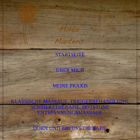
STARTSEITE
ÜBER MICH
MEINE PRAXIS
KLASSISCHE MASSAGE, TRIGGERBEHANDLUNG,
SCHMERZTHERAPIE, HOTSTONE
ENTSPANNUNGSMASSAGE
DORN UND BREUSS THERAPIE