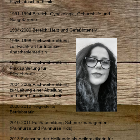
Psychiatrischen Klinik
1991-1994 Bereich: Gynäkologie, Geburtshilfe und
Neugeborene
1994-2000 Bereich: Herz und Gefäßintensiv
1996-1998 Fachweiterbildung
zur Fachkraft für Intensiv-
Anästhesiemedizin
1999-2000 Fachweiterbildung
Praxisanleitung für
Pflegeberufe
2004-2005 Fachweiterbildung
zur Leitung einer Abteilung
und oder Funktionseinheit
2000-2012 freigestellte
Betriebsrätin
2010-2011 Fachausbildung Schmerzmanagement
(Painnurse und Painnurse Kids)
2013 Zulassung der Heilkunde als Heilpraktikerin für