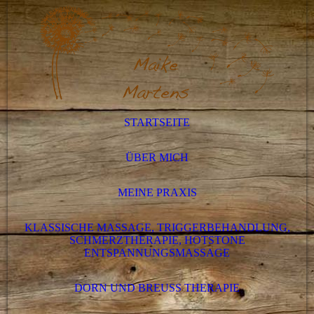
STARTSEITE
ÜBER MICH
MEINE PRAXIS
KLASSISCHE MASSAGE, TRIGGERBEHANDLUNG,
SCHMERZTHERAPIE, HOTSTONE
ENTSPANNUNGSMASSAGE
DORN UND BREUSS THERAPIE