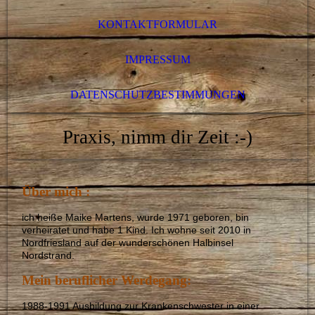
KONTAKTFORMULAR
IMPRESSUM
DATENSCHUTZBESTIMMUNGEN
Praxis, nimm dir Zeit :-)
Über mich :
ich heiße Maike Martens, wurde 1971 geboren, bin
verheiratet und habe 1 Kind. Ich wohne seit 2010 in
Nordfriesland auf der wunderschönen Halbinsel
Nordstrand.
Mein beruflicher Werdegang:
1988-1991 Ausbildung zur Krankenschwester in einer