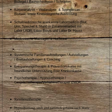
Blutegel / Baunscheidieren / Schröpfen
Körperanalyse – Vitalanalyse & Spenglersan
Bluttest, sowie Kinesiologische Austestung
Schulmedizinische anerkannte Labormedizin (Blut,
Urin, Speichel & Stuhl) in Zusammenarbeit mit
Labor LADR, Labor Biovis und Labor Dr. Hauss
Medizinische Massagen & HotStone
Systemische Familienaufstellungen / Aufstellungen
/ Brettaufstellungen & Coaching
Entspannungstherapie & Präventionskurse mit
freundlicher Unterstützung Ihrer Krankenkasse
Psychotherapie / Hypnosetherapie /
Gesprächstherapie/Verhaltenstherapie/ EMDR,
Resilienztherapie
HypnoBirthing, sanft und natürlich gebären nach Marie