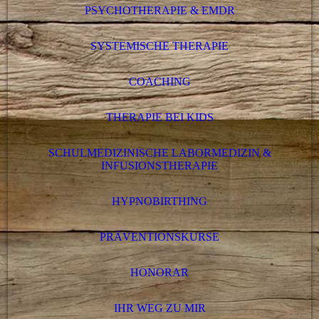
PSYCHOTHERAPIE & EMDR
SYSTEMISCHE THERAPIE
COACHING
THERAPIE BEI KIDS
SCHULMEDIZINISCHE LABORMEDIZIN &
INFUSIONSTHERAPIE
HYPNOBIRTHING
PRÄVENTIONSKURSE
HONORAR
IHR WEG ZU MIR