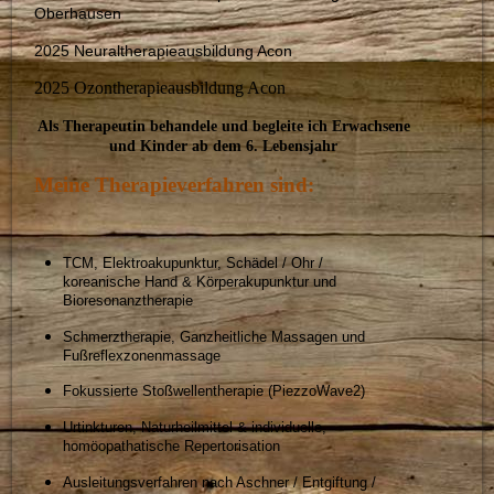
Oberhausen
2025 Neuraltherapieausbildung Acon
2025 Ozontherapieausbildung Acon
Als Therapeutin behandele und begleite ich Erwachsene
und Kinder ab dem 6. Lebensjahr
Meine Therapieverfahren sind:
TCM, Elektroakupunktur, Schädel / Ohr /
koreanische Hand & Körperakupunktur und
Bioresonanztherapie
Schmerztherapie, Ganzheitliche Massagen und
Fußreflexzonenmassage
Fokussierte Stoßwellentherapie (PiezzoWave2)
Urtinkturen, Naturheilmittel & individuelle,
homöopathatische Repertorisation
Ausleitungsverfahren nach Aschner / Entgiftung /