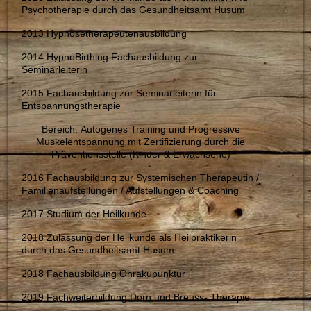
Psychotherapie durch das Gesundheitsamt Husum
2013 Hypnosetherapeutenausbildung
2014 HypnoBirthing Fachausbildung zur
Seminarleiterin
2015 Fachausbildung zur Seminarleiterin für
Entspannungstherapie
Bereich: Autogenes Training und Progressive
Muskelentspannung mit Zertifizierung durch die
Präventionsstelle (Kinder & Erwachsene)
2016 Fachausbildung zur Systemischen Therapeutin /
Familienaufstellungen / Aufstellungen & Coaching
2017 Studium der Heilkunde
2018 Zulassung der Heilkunde als Heilpraktikerin
durch das Gesundheitsamt Husum
2018 Fachausbildung Ohrakupunktur
2019 Fachweiterbildung Dorn und Breuss- Therapie