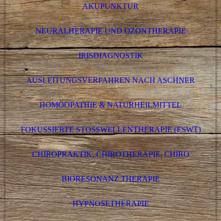
AKUPUNKTUR
NEURALHERAPIE UND OZONTHERAPIE
IRISDIAGNOSTIK
AUSLEITUNGSVERFAHREN NACH ASCHNER
HOMÖOPATHIE & NATURHEILMITTEL
FOKUSSIERTE STOSSWELLENTHERAPIE (ESWT)
CHIROPRAKTIK, CHIROTHERAPIE, CHIRO
BIORESONANZ THERAPIE
HYPNOSETHERAPIE