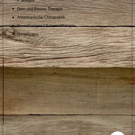
F. Mongan
Dorn und Breuss Therapie
Amerikanische Chiropraktik
Neuraltherapie / Schmerztherapie
Ozonthrapie